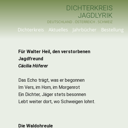
DICHTERKREIS
JAGDLYRIK
DEUTSCHLAND . ÖSTERREICH . SC​HWEIZ
Dichterkreis
Aktuelles
Jahrbücher
Bestellung
Für Walter Heil, den verstorbenen
Jagdfreund
Cäcilia Höferer
Das Echo trägt, was er begonnen
Im Vers, im Horn, im Morgenrot
Ein Dichter, Jäger stets besonnen
Lebt weiter dort, wo Schweigen lohnt.
Die Waldohreule